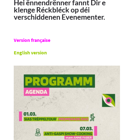
Hei ënnendrënner fannt Dir e
klenge Réckbléck op déi
verschiddenen Evenementer.
Version française
English version