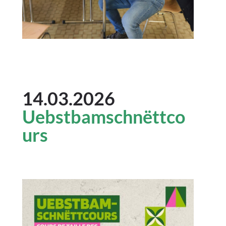
14.03.2026
Uebstbamschnëttco
urs