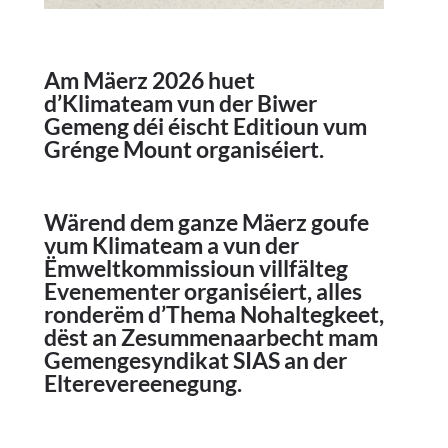
Am Mäerz 2026 huet
d’Klimateam vun der Biwer
Gemeng déi éischt Editioun vum
Grénge Mount organiséiert.
Wärend dem ganze Mäerz goufe
vum Klimateam a vun der
Ëmweltkommissioun villfälteg
Evenementer organiséiert, alles
ronderëm d’Thema Nohaltegkeet,
dëst an Zesummenaarbecht mam
Gemengesyndikat SIAS an der
Elterevereenegung.